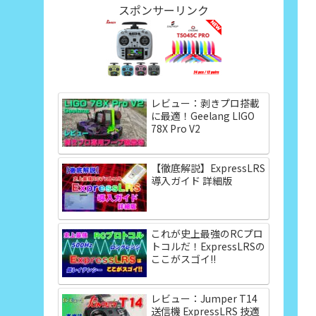
スポンサーリンク
レビュー：剥きプロ搭載
に最適！Geelang LIGO
78X Pro V2
【徹底解説】ExpressLRS
導入ガイド 詳細版
これが史上最強のRCプロ
トコルだ！ExpressLRSの
ここがスゴイ!!
レビュー：Jumper T14
送信機 ExpressLRS 技適