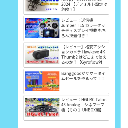
2024 【デフォルト設定は
危険？】
レビュー：送信機
Jumper T15 カラータッ
チディスプレイ搭載 もち
ろん技適付き！
【レビュー】格安アクシ
ョンカメラ Hawkeye 4K
Thumb2 はどこまで使え
るのか？【Gyroflow対
応】
Banggoodがサマータイ
ムセールをやるって！！
レビュー：HGLRC Talon
4S Analog シネフープ
機【その１ UNBOX編】