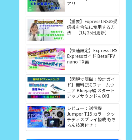
アリ
【重要】ExpressLRSの受
信機を合法に使用する方
法 （1月25日更新）
【快速設定】ExpressLRS
Expressガイド BetaFPV
nano TX編
【図解で簡単！設定ガイ
ド】無料ESCファームウ
ェア Bluejay編 スタート
アップサウンドもOK!
レビュー：送信機
Jumper T15 カラータッ
チディスプレイ搭載 もち
ろん技適付き！