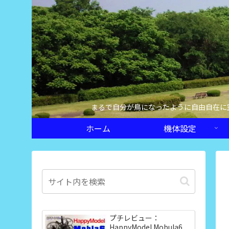
まるで自分が鳥になったように自由自在に
ホーム
機体設定
プチレビュー：
HappyModel Mobula6