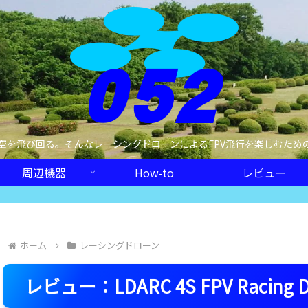
空を飛び回る。そんなレーシングドローンによるFPV飛行を楽しむため
周辺機器
How-to
レビュー
ホーム
レーシングドローン
レビュー：LDARC 4S FPV Racing D