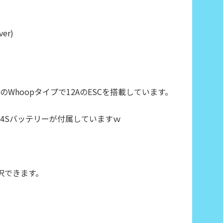
ver)
Whoopタイプで12AのESCを搭載しています。
んと4Sバッテリーが付属していますｗ
選択できます。