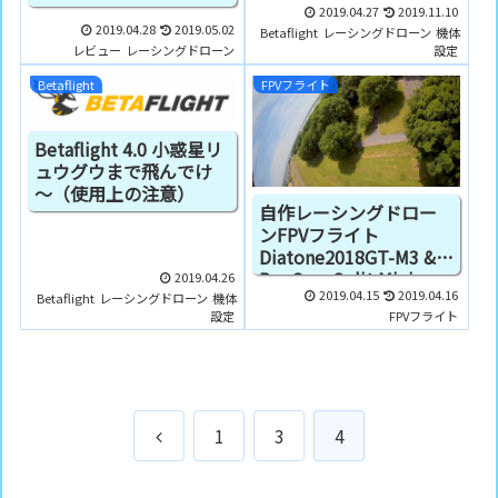
2019.04.27
2019.11.10
2019.04.28
2019.05.02
Betaflight
レーシングドローン
機体
レビュー
レーシングドローン
設定
Betaflight
FPVフライト
Betaflight 4.0 小惑星リ
ュウグウまで飛んでけ
～（使用上の注意）
自作レーシングドロー
ンFPVフライト
Diatone2018GT-M3 &
RunCam Split Mini
2019.04.26
2019.04.15
2019.04.16
Betaflight
レーシングドローン
機体
設定
FPVフライト
前
1
3
4
へ