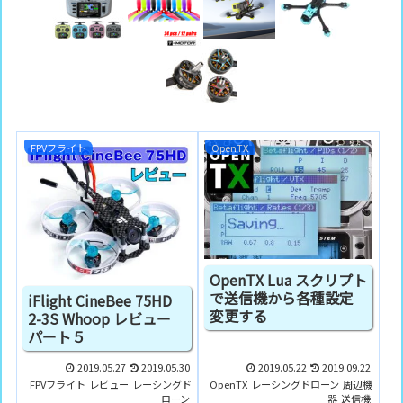
FPVフライト
OpenTX
OpenTX Lua スクリプト
で送信機から各種設定
iFlight CineBee 75HD
変更する
2-3S Whoop レビュー
パート５
2019.05.27
2019.05.30
2019.05.22
2019.09.22
FPVフライト
レビュー
レーシングド
OpenTX
レーシングドローン
周辺機
ローン
器
送信機