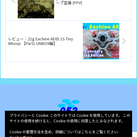
ープ空撮 [FPV]
レビュー：21g Eachine AE65 1S Tiny
Whoop 【Part1 UNBOX編】
プライバシーと Cookie: このサイトでは Cookie を使用しています。 この
このブログってなに？
|
お問い合わせ
｜
プライバシーポリシー
サイトの使用を続けると、Cookie の使用に同意したとみなされます。
Copyright © 2019 052.jp All Rights Reserved.
Cookie の管理方法を含め、詳細についてはこちらをご覧ください: