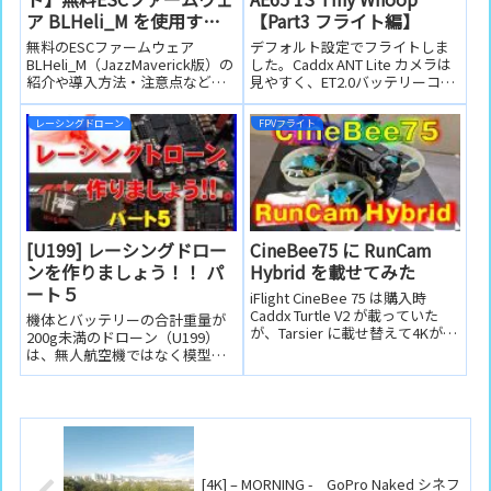
ア BLHeli_M を使用する
【Part3 フライト編】
方法【RPMフィルターを
無料のESCファームウェア
デフォルト設定でフライトしま
使うなら必要です】
BLHeli_M（JazzMaverick版）の
した。Caddx ANT Lite カメラは
紹介や導入方法・注意点などを
見やすく、ET2.0バッテリーコネ
解説しています。スクリーンシ
クター採用でフライト後半もダ
ョットを見ながら順に設定でき
レることがありません。2020年
レーシングドローン
FPVフライト
ます。
秋最高の65フープ機です！レー
シングドローンの入門機として
も最適です。
[U199] レーシングドロー
CineBee75 に RunCam
ンを作りましょう！！ パ
Hybrid を載せてみた
ート５
iFlight CineBee 75 は購入時
Caddx Turtle V2 が載っていた
機体とバッテリーの合計重量が
が、Tarsier に載せ替えて4Kが撮
200g未満のドローン（U199）
影できるようになったが、今回
は、無人航空機ではなく模型航
は同じく4Kの撮影が出来る
空機として扱われます。そのた
RunCam Hybrid に載せ替えてみ
め特別な飛行許可・承認を取得
た。Run...
しなくていいので、わりと手軽
に飛行させることができます。
今回はU199でありながら、パワ
フルで...
[4K] – MORNING - GoPro Naked シネフ