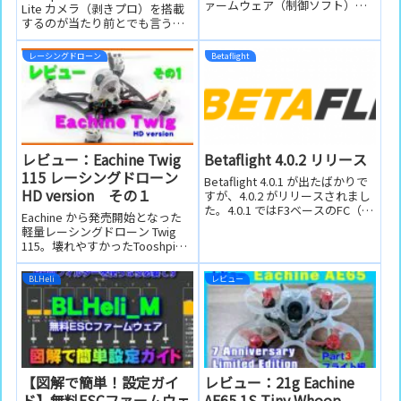
ァームウェア（制御ソフト）で
Lite カメラ（剥きプロ）を搭載
最大のシェアを誇る Betaflight
するのが当たり前とでも言うよ
の次期アップデート版は、10月
うな機体構成で販売されていま
に4.1がリリースされるとアナウ
す。フライトコントローラーの
レーシングドローン
Betaflight
ンスされていますが、そのRC版
設定もGoPro Liteを使用するこ
が利用できるようになりま...
とを前提とした設定がされて...
レビュー：Eachine Twig
Betaflight 4.0.2 リリース
115 レーシングドローン
Betaflight 4.0.1 が出たばかりで
HD version その１
すが、4.0.2 がリリースされまし
た。4.0.1 ではF3ベースのFC（フ
Eachine から発売開始となった
ライトコントローラー）すべて
軽量レーシングドローン Twig
に影響し動作しなくなるという
115。壊れやすかったTooshpick
バグがあるそうです。F3ベース
機がより頑丈になっていく流れ
のFCを使用している場合は 4.0.2
に沿った新製品です。また今ま
に直接アップグレードしてくだ
BLHeli
レビュー
でより軽量のHDレコーディング
さい。
環境も出てきたことから、これ
らの軽量レーシン...
【図解で簡単！設定ガイ
レビュー：21g Eachine
ド】無料ESCファームウェ
AE65 1S Tiny Whoop