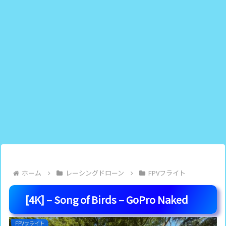
ホーム
レーシングドローン
FPVフライト
[4K] – Song of Birds – GoPro Naked
FPVフライト