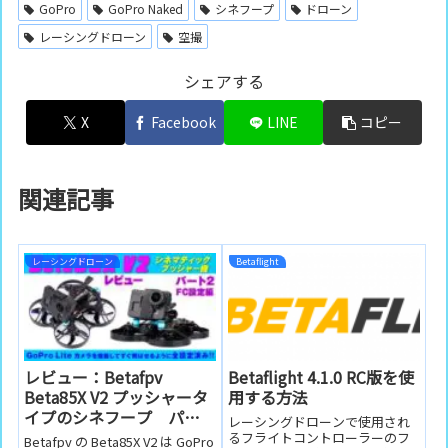
GoPro
GoPro Naked
シネフープ
ドローン
レーシングドローン
空撮
シェアする
X
Facebook
LINE
コピー
関連記事
レーシングドローン
Betaflight
レビュー：Betafpv
Betaflight 4.1.0 RC版を使
Beta85X V2 プッシャータ
用する方法
イプのシネフープ パー
レーシングドローンで使用され
ト２ FC設定編
るフライトコントローラーのフ
Betafpv の Beta85X V2 は GoPro