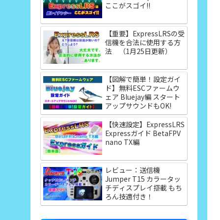
ここがスゴイ!!
【重要】ExpressLRSの受
信機を合法に使用する方
法 （1月25日更新）
【図解で簡単！設定ガイ
ド】無料ESCファームウ
ェア Bluejay編 スタート
アップサウンドもOK!
【快速設定】ExpressLRS
Expressガイド BetaFPV
nano TX編
レビュー：送信機
Jumper T15 カラータッ
チディスプレイ搭載 もち
ろん技適付き！