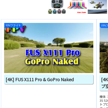
FPVフライト
FPV
[4K] FUS X111 Pro & GoPro Naked
[4
プ空
機体：
3S 5
トプロ