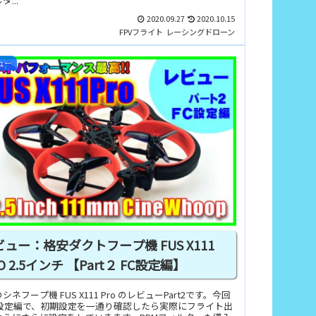
...
2020.09.27
2020.10.15
FPVフライト
レーシングドローン
ュー
ュー：格安ダクトフープ機 FUS X111
O 2.5インチ 【Part２ FC設定編】
シネフープ機 FUS X111 Pro のレビューPart2です。今回
C設定編で、初期設定を一通り確認したら実際にフライト出