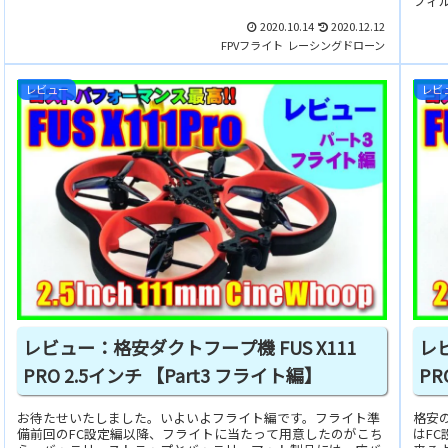
フィルタ
2020.10.14
2020.12.12
FPVフライト
レーシングドローン
レビュー
レビ
レビュー：格安ダクトフープ機 FUS X111
レビ
PRO 2.5インチ 【Part3 フライト編】
PR
お待たせいたしました。いよいよフライト編です。フライト準
格安の
備前回のFC設定編以降、フライトに当たって用意したのがこち
はF