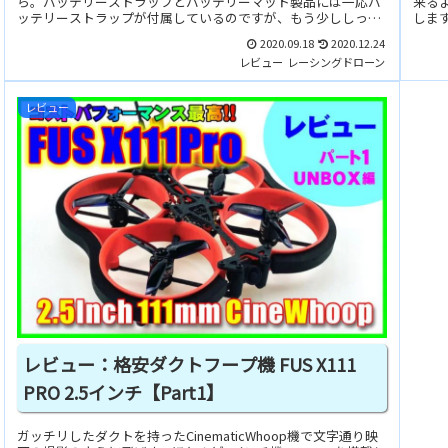
ら。バッテリーストラップとバッテリーマット製品には一応バ
来る
ッテリーストラップが付属しているのですが、もう少ししっか
します
りと固定できる...
2020.09.18
2020.12.24
レビュー
レーシングドローン
レビュー
レビュー：格安ダクトフープ機 FUS X111
PRO 2.5インチ【Part1】
ガッチリしたダクトを持ったCinematicWhoop機で文字通り映