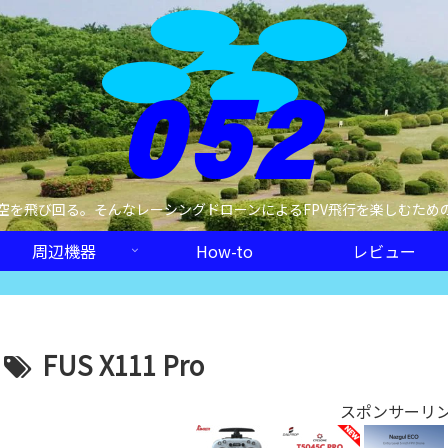
空を飛び回る。そんなレーシングドローンによるFPV飛行を楽しむため
周辺機器
How-to
レビュー
FUS X111 Pro
スポンサーリ