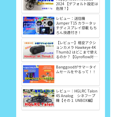
2024 【デフォルト設定は
危険？】
レビュー：送信機
Jumper T15 カラータッ
チディスプレイ搭載 もち
ろん技適付き！
【レビュー】格安アクシ
ョンカメラ Hawkeye 4K
Thumb2 はどこまで使え
るのか？【Gyroflow対
応】
Banggoodがサマータイ
ムセールをやるって！！
レビュー：HGLRC Talon
4S Analog シネフープ
機【その１ UNBOX編】