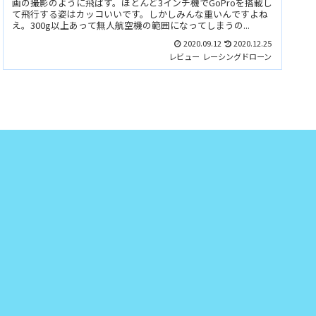
画の撮影のように飛ばす。ほとんど3インチ機でGoProを搭載し
て飛行する姿はカッコいいです。しかしみんな重いんですよね
え。300g以上あって無人航空機の範囲になってしまうの...
2020.09.12
2020.12.25
レビュー
レーシングドローン